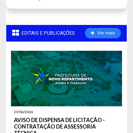
EDITAIS E PUBLICAÇÕES
Ver mais
Fale Conosco
SIC Físico
Gerenciador
Webmail
23/06/2026
Acessibilidade
AVISO DE DISPENSA DE LICITAÇÃO -
Digite apenas o "usuário" sem @dominio!
CONTRATAÇÃO DE ASSESSORIA
Contatos e Endereço
TÉCNICA