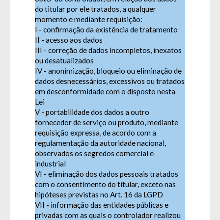
Fale Conosco
do titular por ele tratados, a qualquer
momento e mediante requisição:
I - confirmação da existência de tratamento
II - acesso aos dados
SIC Físico
Gerenciador
Webmail
III - correção de dados incompletos, inexatos
Acessibilidade
ou desatualizados
Digite apenas o "usuário" sem @dominio!
IV - anonimização, bloqueio ou eliminação de
dados desnecessários, excessivos ou tratados
Contatos e Endereço
Tamanho da fonte:
em desconformidade com o disposto nesta
Usuário
Usuário
Lei
Fonte normal: Clique na letra A
Setor Responsável:
Ouvidoria
V - portabilidade dos dados a outro
Aumentar a fonte: Clique na letra A+
Ouvidora:
WAGNA MARIA VIEIRA DE OLINDA
Diminuir a fonte: Clique na letra A-
fornecedor de serviço ou produto, mediante
Senha
E-mail:
ouvidoria@novorepartimento.pa.gov.br
Senha
requisição expressa, de acordo com a
Telefone:
(94) (94) 99139-5479
Layout
regulamentação da autoridade nacional,
Endereço:
Avenida dos Girassóis, Qd. 25, nº 15 – Bairro
observados os segredos comercial e
Para alterar a cor do layout escuro/claro e vice versa
Morumbi
clique no ícone meia lua.
industrial
CEP: 68.473-000
VI - eliminação dos dados pessoais tratados
Novo Repartimento - PA
Enviar
Enviar
com o consentimento do titular, exceto nas
Horário de Atendimento Presencial: 08h às 14h
hipóteses previstas no Art. 16 da LGPD
VII - informação das entidades públicas e
privadas com as quais o controlador realizou
Enviar