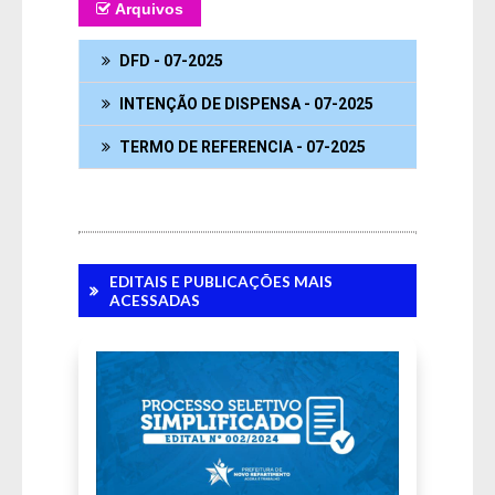
Arquivos
DFD - 07-2025
INTENÇÃO DE DISPENSA - 07-2025
TERMO DE REFERENCIA - 07-2025
EDITAIS E PUBLICAÇÕES MAIS
ACESSADAS
Fale Conosco
SIC Físico
Gerenciador
Webmail
Acessibilidade
Digite apenas o "usuário" sem @dominio!