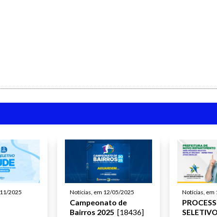
Novo Repartimento - PA
Enviar
Enviar
Horário de Atendimento Presencial: 08h às 14h
Enviar
/11/2025
Notícias, em 12/05/2025
Notícias, em
Campeonato de
PROCES
Bairros 2025
[18436]
SELETIVO