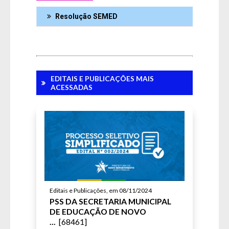
Resolução SEMED
EDITAIS E PUBLICAÇÕES MAIS
ACESSADAS
Fale Conosco
SIC Físico
Gerenciador
Webmail
Editais e Publicações, em 08/11/2024
Acessibilidade
Digite apenas o "usuário" sem @dominio!
PSS DA SECRETARIA MUNICIPAL
DE EDUCAÇÃO DE NOVO
Contatos e Endereço
...
[68461]
Tamanho da fonte:
Usuário