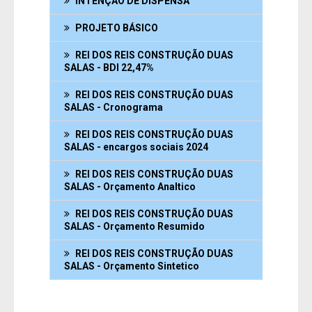
INTENÇÃO DE DISPENSA
PROJETO BÁSICO
REI DOS REIS CONSTRUÇÃO DUAS
SALAS - BDI 22,47%
REI DOS REIS CONSTRUÇÃO DUAS
SALAS - Cronograma
REI DOS REIS CONSTRUÇÃO DUAS
SALAS - encargos sociais 2024
Fale Conosco
REI DOS REIS CONSTRUÇÃO DUAS
SALAS - Orçamento Analtico
SIC Físico
Gerenciador
Webmail
REI DOS REIS CONSTRUÇÃO DUAS
SALAS - Orçamento Resumido
Acessibilidade
Digite apenas o "usuário" sem @dominio!
REI DOS REIS CONSTRUÇÃO DUAS
Contatos e Endereço
SALAS - Orçamento Sintetico
Tamanho da fonte:
Usuário
Usuário
Fonte normal: Clique na letra A
Setor Responsável:
Ouvidoria
Aumentar a fonte: Clique na letra A+