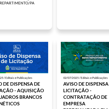
REPARTIMENTO/PA
Fale Conosco
Gerenciador
Webmail
SIC Físico
cessibilidade
Digite apenas o "usuário" sem @dominio!
5 / Editais e Publicações
02/07/2025 / Editais e Publicações
O DE DISPENSA DE
AVISO DE DISPENSA
Contatos e Endereço
TAÇÃO - AQUISIÇÃO
LICITAÇÃO -
io
Usuário
anho da fonte:
UADROS BRANCOS
CONTRATAÇÃO DE
e normal: Clique na letra A
Setor Responsável:
Ouvidoria
NÉTICOS
EMPRESA
ntar a fonte: Clique na letra A+
Ouvidora:
WAGNA MARIA VIEIRA DE OLINDA
uir a fonte: Clique na letra A-