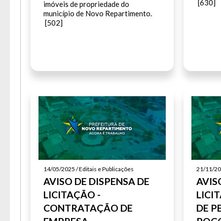
Senh
[630]
imóveis de propriedade do
município de Novo Repartimento.
Lay
[502]
Para 
14/05/2025 / Editais e Publicações
21/11/202
AVISO DE DISPENSA DE
AVIS
LICITAÇÃO -
LICI
CONTRATAÇÃO DE
DE P