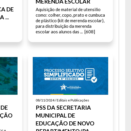
MERENDA ESCOLAR
CA DE
Aquisição de material de utensilio
como: colher, copo, prato e cumbuca
...
a lua.
de plástico (kit de merenda escolar),
para distribuição da merenda
escolar aos alunos das ... [608]
08/11/2024 / Editais e Publicações
 DE
PSS DA SECRETARIA
IÇÃO
MUNICIPAL DE
EDUCAÇÃO DE NOVO