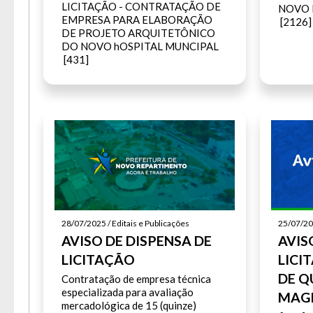
LICITAÇÃO - CONTRATAÇÃO DE
NOVO 
EMPRESA PARA ELABORAÇÃO
[2126]
DE PROJETO ARQUITETÔNICO
DO NOVO hOSPITAL MUNCIPAL
[431]
A
28/07/2025 / Editais e Publicações
25/07/202
AVISO DE DISPENSA DE
AVIS
LICITAÇÃO
LICI
Usuár
Tam
DE Q
Contratação de empresa técnica
Font
especializada para avaliação
MAG
Aume
mercadológica de 15 (quinze)
Dimin