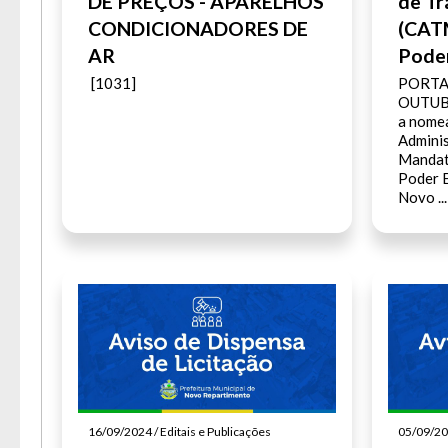
DE PREÇOS - APARELHOS
de Tr
CONDICIONADORES DE
(CAT
AR
Poder
[1031]
PORTAR
OUTUBR
a nome
Adminis
Mandat
Poder E
Novo ..
16/09/2024 / Editais e Publicações
05/09/202